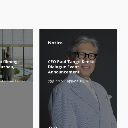
Notice
 filming:
CEO Paul Tange Kenko:
Suzhou,
Dialogue Event
Announcement
imar Center
対談イベント開催のお知らせ