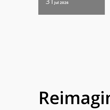
31
Jul 2026
Reimagin