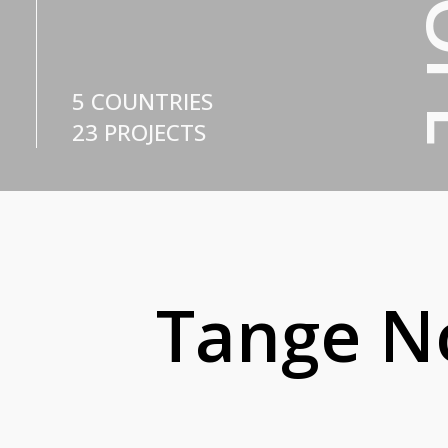
5 STATES
7 PROJECTS
Tange 