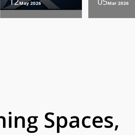
12
05
May 2026
Mar 2026
ing Spaces,