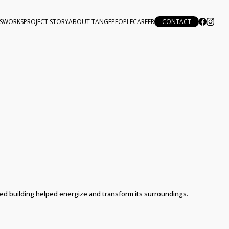
S
WORKS
PROJECT STORY
ABOUT TANGE
PEOPLE
CAREER
CONTACT
ed building helped energize and transform its surroundings.