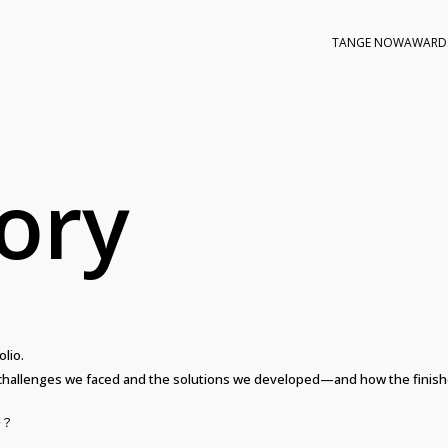
TANGE NOW
AWARD
tory
olio.
he challenges we faced and the solutions we developed—and how the finish
か？