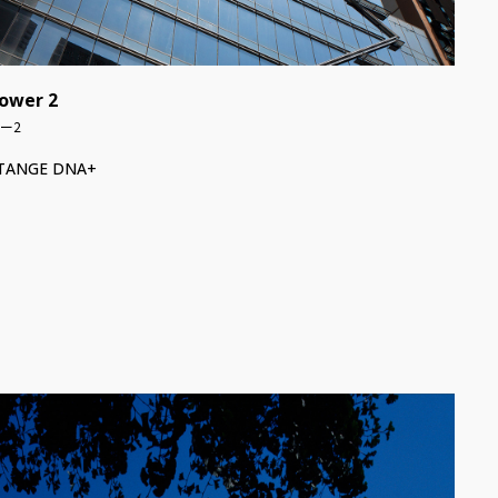
Tower 2
ー2
y TANGE DNA+