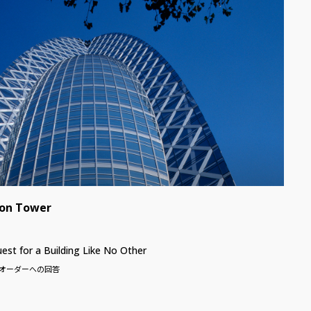
on Tower
est for a Building Like No Other
オーダーへの回答